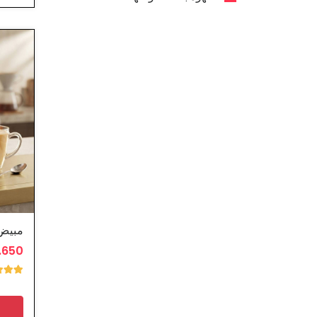
مبيض 
0.650 