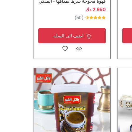
قهوة محوجة سرها بمذاقها - الملكي
2.950 دك
(50)
اضف الى السلة