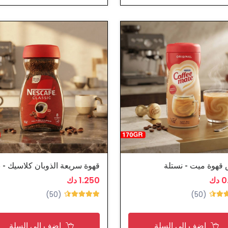
قهوة ميت - نستلة
دك
1.250 دك
(50)
(50)
اضف الى السلة
اضف الى السلة