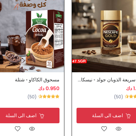
قهوة سريعة الذوبان جولد - نيسكافيه
مسحوق الكاكاو - شتلة
ك
0.950 دك
(50)
(50)
اضف الى السلة
اضف الى السلة