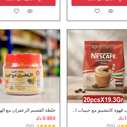
اظرف قهوة كابتشينو مع حبيبات الشوكولاتة - نسكافيه
خلطة القصيم الزعفران مع اله
ك
0.950 دك
(50)
(50)