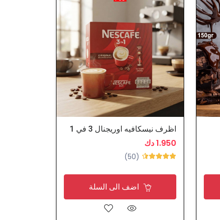
اظرف نيسكافيه اوريجنال 3 في 1
1.950 دك
(50)
اضف الى السلة