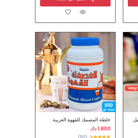
يل
خلطة المصمك للقهوة العربية
1.800 دك
(50)