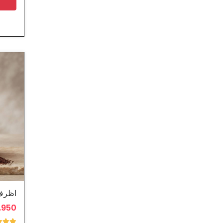
1.950 د