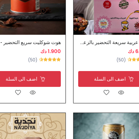
قهوة عربية سريعة التحضير بالزعفران - كيف المسافر
دك
1.900 دك
(50)
(50)
اضف الى السلة
اضف الى السلة