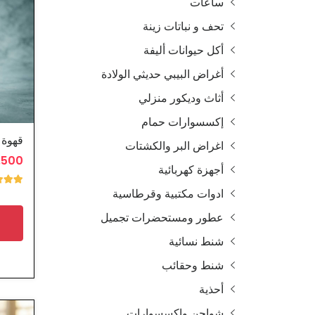
ساعات
تحف و نباتات زينة
أكل حيوانات أليفة
أغراض البيبي حديثي الولادة
أثاث وديكور منزلي
إكسسوارات حمام
قهوة م
اغراض البر والكشتات
0.500 
أجهزة كهربائية
ادوات مكتبية وقرطاسية
عطور ومستحضرات تجميل
شنط نسائية
شنط وحقائب
أحذية
شواحن واكسسوارات