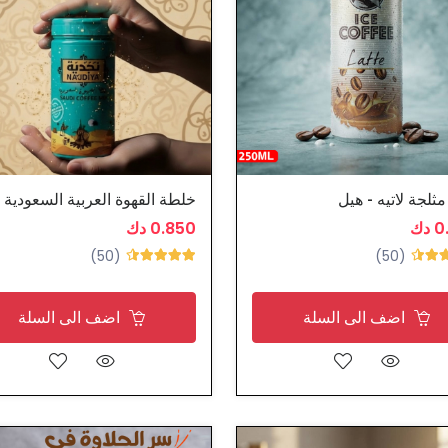
ثلجة لاتيه - هيل
دك
0.850 دك
(50)
(50)
اضف الى السلة
اضف الى السلة