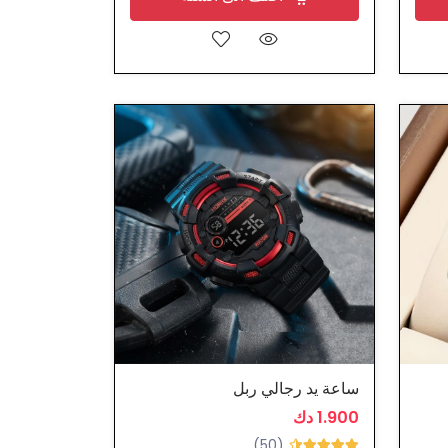
ساعة يد رجالي ربل
1.900 دك
(50)