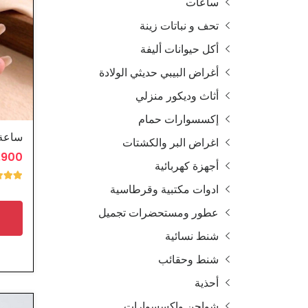
ساعات
تحف و نباتات زينة
أكل حيوانات أليفة
أغراض البيبي حديثي الولادة
أثاث وديكور منزلي
إكسسوارات حمام
ساعة 
اغراض البر والكشتات
4.900 
أجهزة كهربائية
ادوات مكتبية وقرطاسية
عطور ومستحضرات تجميل
شنط نسائية
شنط وحقائب
أحذية
شواحن واكسسوارات