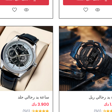
يد رجالي ربل
ساعة يد رجالي جلد
ك
3.900 دك
(50)
(50)