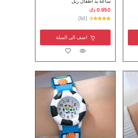
ساعة يد اطفال ربل
0.950 دك
(50)
اضف الى السلة